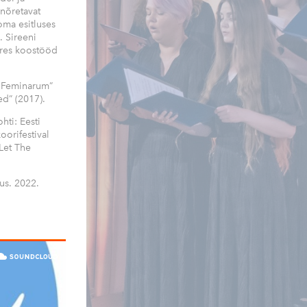
 nõretavat
oma esitluses
. Sireeni
ures koostööd
a Feminarum”
ed” (2017).
hti: Eesti
oorifestival
"Let The
us. 2022.