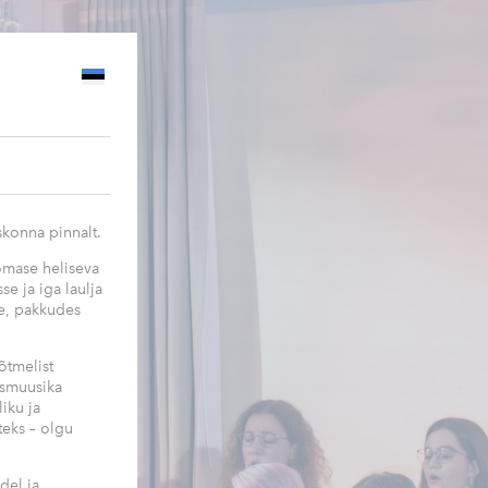
konna pinnalt.
 omase heliseva
e ja iga laulja
le, pakkudes
õtmelist
usmuusika
iku ja
teks – olgu
del ja