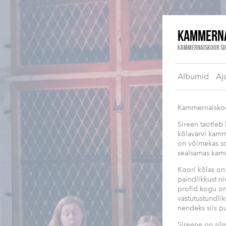
KAMMERNA
KAMMERNAISKOOR SI
Albumid
Aj
Kammernaiskoor
Sireen taotleb
kõlavärvi kamme
on võimekas so
sealsamas kamm
Koori kõlas on 
paindlikkust n
profid kogu om
vastutustundlik
nendeks siis p
Sireene on silm