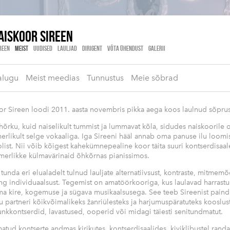
ISKOOR SIREEN
REEN
MEIST
UUDISED
LAULJAD
DIRIGENT
VÕTA ÜHENDUST
GALERII
alugu
Meist meedias
Tunnustus
Meie sõbrad
 Sireen loodi 2011. aasta novembris pikka aega koos laulnud sõprus
 hõrku, kuid naiselikult tummist ja lummavat kõla, sidudes naiskoorile
rlikult selge vokaaliga. Iga Sireeni hääl annab oma panuse ilu loomiss
list. Nii võib kõigest kahekümnepealine koor täita suuri kontserdisaa
erlikke külmavärinaid õhkõrnas pianissimos.
tunda eri elualadelt tulnud lauljate alternatiivsust, kontraste, mitmemõ
ing individuaalsust. Tegemist on amatöörkooriga, kus laulavad harrast
a kire, kogemuse ja sügava musikaalsusega. See teeb Sireenist paindl
u partneri kõikvõimalikeks žanriülesteks ja harjumuspäratuteks kooslus
unkkontserdid, lavastused, ooperid või midagi täiesti senitundmatut.
atud kontserte andmas kirikutes, kontserdisaalides, kiviklibustel randa