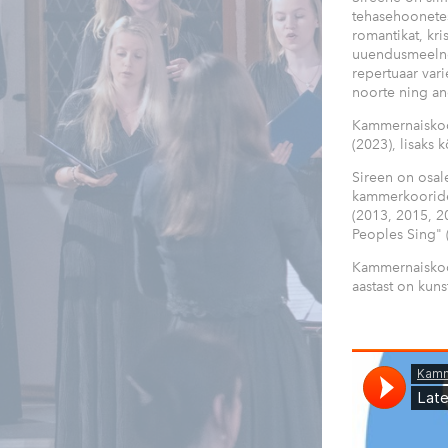
tehasehoonetes
romantikat, kri
uuendusmeelne, 
repertuaar var
noorte ning an
Kammernaiskoor
(2023), lisaks
Sireen on osale
kammerkooride f
(2013, 2015, 20
Peoples Sing" (
Kammernaiskoor
aastast on kuns