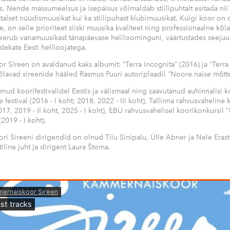
. Nende mässumeelsus ja isepäisus võimaldab stiilipuhtalt esitada nii
stalset nüüdismuusikat kui ka stiilipuhast klubimuusikat. Kuigi koor on 
on selle prioriteet siiski muusika kvaliteet ning professionaalne kõla
ieerub vanamuusikast tänapäevase heliloominguni, väärtustades seeju
dekate Eesti heliloojatega.
 Sireen on avaldanud kaks albumit: “Terra Incognita” (2016) ja “Terr
 kõlavad sireenide hääled Rasmus Puuri autoriplaadil “Noore naise mõtt
nud koorifestivalidel Eestis ja välismaal ning saavutanud auhinnalisi ko
estival (2016 - I koht; 2018, 2022 - III koht), Tallinna rahvusvaheline k
17, 2019 - II koht, 2025 - I koht), EBU rahvusvahelisel koorikonkursil 
2019 - I koht).
i Sireeni dirigendid on olnud Tiiu Sinipalu, Ülle Abner ja Nele Erast
tiline juht ja dirigent Laura Štoma.