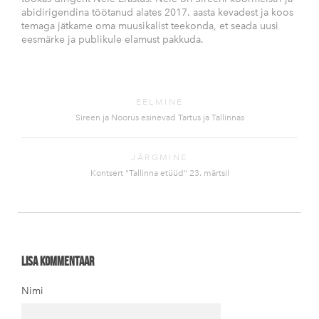
abidirigendina töötanud alates 2017. aasta kevadest ja koos
temaga jätkame oma muusikalist teekonda, et seada uusi
eesmärke ja publikule elamust pakkuda.
EELMINE
Sireen ja Noorus esinevad Tartus ja Tallinnas
JÄRGMINE
Kontsert "Tallinna etüüd" 23. märtsil
Lisa kommentaar
Nimi