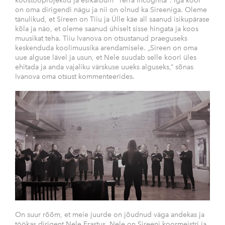
koostööprojektid ja esikalbum "Terra Incognita". Iga koor
on oma dirigendi nägu ja nii on olnud ka Sireeniga. Oleme
tänulikud, et Sireen on Tiiu ja Ülle käe all saanud isikupärase
kõla ja näo, et oleme saanud ühiselt sisse hingata ja koos
muusikat teha. Tiiu Ivanova on otsustanud praeguseks
keskenduda koolimuusika arendamisele. „Sireen on oma
uue alguse lävel ja usun, et Nele suudab selle koori üles
ehitada ja anda vajaliku värskuse uueks alguseks,“ sõnas
Ivanova oma otsust kommenteerides.
On suur rõõm, et meie juurde on jõudnud väga andekas ja
töökas dirigent Nele Erastus. Nele on Sireeni koormeistri ja