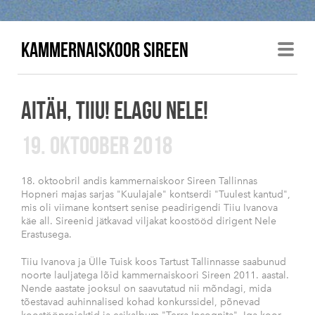
KAMMERNAISKOOR SIREEN
AITÄH, TIIU! ELAGU NELE!
19. OKTOOBER 2018
18. oktoobril andis kammernaiskoor Sireen Tallinnas
Hopneri majas sarjas "Kuulajale" kontserdi "Tuulest kantud",
mis oli viimane kontsert senise peadirigendi Tiiu Ivanova
käe all. Sireenid jätkavad viljakat koostööd dirigent Nele
Erastusega.
Tiiu Ivanova ja Ülle Tuisk koos Tartust Tallinnasse saabunud
noorte lauljatega lõid kammernaiskoori Sireen 2011. aastal.
Nende aastate jooksul on saavutatud nii mõndagi, mida
tõestavad auhinnalised kohad konkurssidel, põnevad