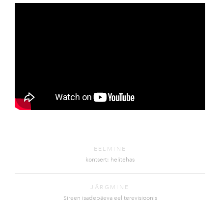
EELMINE
kontsert: helitehas
JÄRGMINE
Sireen isadepäeva eel terevisioonis