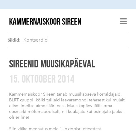
KAMMERNAISKOOR SIREEN
Kontserdid
Sildid:
SIREENID MUUSIKAPÄEVAL
15. OKTOOBER 2014
Kammernaiskoor Sireen tänab muusikapäeva korraldajaid,
BLRT gruppi, kõiki tulijaid laevaremondi tehasest kui mujalt
eilse ilmelise atmosfääri eest. Muusikapäev täitis oma
eesmärki mõlemapoolselt, nii kuulajate kui esinejate jaoks -
oli eriline!
Siin väike meenutus meie 1. oktoobri etteastest.