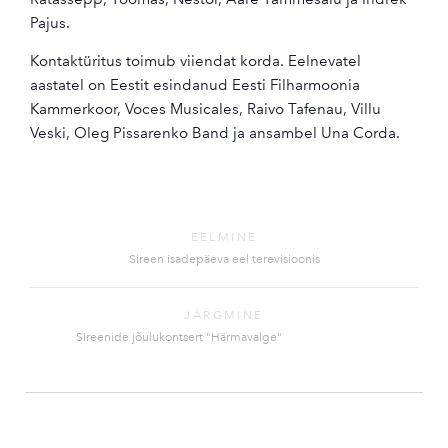
Pajus.
Kontaktüritus toimub viiendat korda. Eelnevatel
aastatel on Eestit esindanud Eesti Filharmoonia
Kammerkoor, Voces Musicales, Raivo Tafenau, Villu
Veski, Oleg Pissarenko Band ja ansambel Una Corda.
EELMINE
Sireen isadepäeva eel terevisioonis
JÄRGMINE
Sireenide jõulukontsert "Härmavalge"