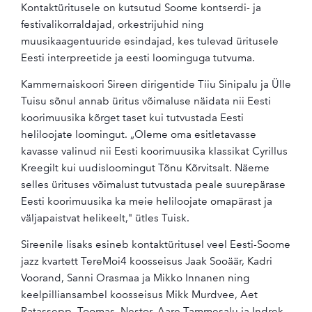
Kontaktüritusele on kutsutud Soome kontserdi- ja
festivalikorraldajad, orkestrijuhid ning
muusikaagentuuride esindajad, kes tulevad üritusele
Eesti interpreetide ja eesti loominguga tutvuma.
Kammernaiskoori Sireen dirigentide Tiiu Sinipalu ja Ülle
Tuisu sõnul annab üritus võimaluse näidata nii Eesti
koorimuusika kõrget taset kui tutvustada Eesti
heliloojate loomingut. „Oleme oma esitletavasse
kavasse valinud nii Eesti koorimuusika klassikat Cyrillus
Kreegilt kui uudisloomingut Tõnu Kõrvitsalt. Näeme
selles ürituses võimalust tutvustada peale suurepärase
Eesti koorimuusika ka meie heliloojate omapärast ja
väljapaistvat helikeelt," ütles Tuisk.
Sireenile lisaks esineb kontaktüritusel veel Eesti-Soome
jazz kvartett TereMoi4 koosseisus Jaak Sooäär, Kadri
Voorand, Sanni Orasmaa ja Mikko Innanen ning
keelpilliansambel koosseisus Mikk Murdvee, Aet
Ratassepp, Toomas, Nestor, Aare Tammesalu ja Indrek