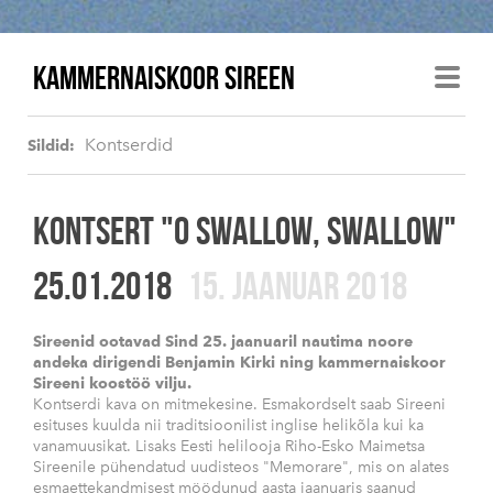
KAMMERNAISKOOR SIREEN
Kontserdid
Sildid:
KONTSERT "O SWALLOW, SWALLOW"
25.01.2018
15. JAANUAR 2018
Sireenid ootavad Sind 25. jaanuaril nautima noore
andeka dirigendi Benjamin Kirki ning kammernaiskoor
Sireeni koostöö vilju.
Kontserdi kava on mitmekesine. Esmakordselt saab Sireeni
esituses kuulda nii traditsioonilist inglise helikõla kui ka
vanamuusikat. Lisaks Eesti helilooja Riho-Esko Maimetsa
Sireenile pühendatud uudisteos "Memorare", mis on alates
esmaettekandmisest möödunud aasta jaanuaris saanud