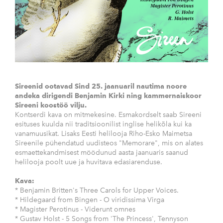
Sireenid ootavad Sind 25. jaanuaril nautima noore
andeka dirigendi Benjamin Kirki ning kammernaiskoor
Sireeni koostöö vilju.
Kontserdi kava on mitmekesine. Esmakordselt saab Sireeni
esituses kuulda nii traditsioonilist inglise helikõla kui ka
vanamuusikat. Lisaks Eesti helilooja Riho-Esko Maimetsa
Sireenile pühendatud uudisteos "Memorare", mis on alates
esmaettekandmisest möödunud aasta jaanuaris saanud
helilooja poolt uue ja huvitava edasiarenduse.
Kava:
* Benjamin Britten's Three Carols for Upper Voices.
* Hildegaard from Bingen - O viridissima Virga
* Magister Perotinus - Viderunt omnes
* Gustav Holst - 5 Songs from 'The Princess', Tennyson