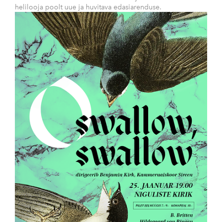
helilooja poolt uue ja huvitava edasiarenduse.