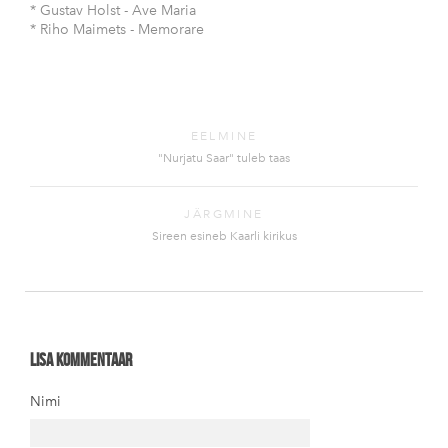
* Gustav Holst - Ave Maria
* Riho Maimets - Memorare
EELMINE
"Nurjatu Saar" tuleb taas
JÄRGMINE
Sireen esineb Kaarli kirikus
Lisa kommentaar
Nimi