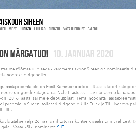
ISKOOR SIREEN
REEN
MEIST
UUDISED
LAULJAD
DIRIGENT
VÕTA ÜHENDUST
GALERII
 ON MÄRGATUD!
10. JAANUAR 2020
lustasime rõõmsa uudisega - kammernaiskoor Sireen on nomineeritud aa
asta nooreks dirigendiks.
gu aastapreemiatele on Eesti Kammerkooride Liit aasta koori kategoor
a noore dirigendi kategoorias Nele Erastuse. Lisaks Sireenile kandidee
 koori. 2016. aastal sai meie debüütplaat "Terra Incognita" aastapreemia
di preemia ja Sireeni tollased dirigendid Ülle Tuisk ja Tiiu Ivanova päl
tiitli.
uulutatakse välja 26. jaanuaril Estonia kontserdisaalis toimuval Eesti
 galal. Vaata kõiki nominente
SIIT
.