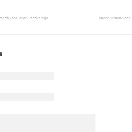
tserdi koos Johan Randverega
Sireeni virtuaalkoor 
r