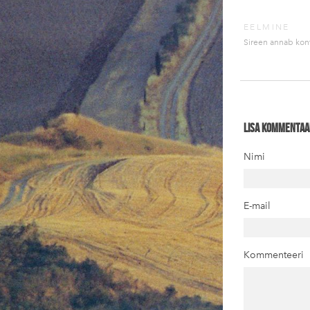
EELMINE
Sireen annab kon
Lisa kommentaa
Nimi
E-mail
Kommenteeri