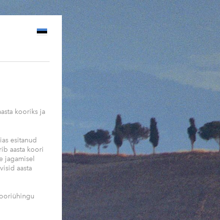
sta kooriks ja
ias esitanud
rib aasta koori
te jagamisel
visid aasta
 Kooriühingu