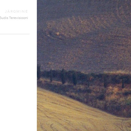
JÄRGMINE
jõudis Terevisiooni