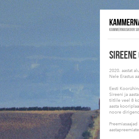
KAMMERNA
KAMMERNAISKOOR SI
SIREENE
2020. aastat a
Nele Erastus a
Eesti Koorühin
Sireeni ja aast
tiitlile veel 8
aasta kooriplaa
noore dirigendi 
Preemiasaajad k
aastapreemiate