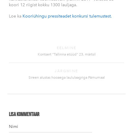
koori 12 riigist kokku 1300 lauljaga.
Loe ka
Kooriühingu pressiteadet konkursi tulemustest.
EELMINE
Kontsert "Tallinna etüüd" 23. märtsil
JÄRGMINE
Sireen alustas hooaega laululaagriga Pärnumaal
Lisa kommentaar
Nimi