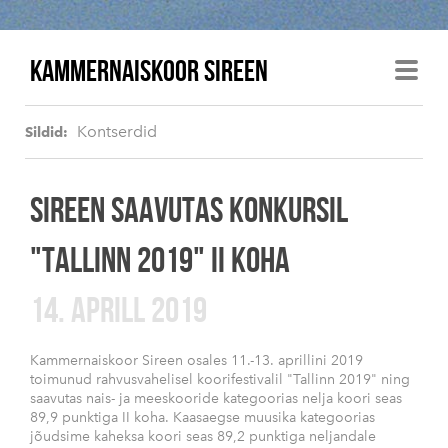
KAMMERNAISKOOR SIREEN
Kontserdid
Sildid:
SIREEN SAAVUTAS KONKURSIL
"TALLINN 2019" II KOHA
14. APRILL 2019
Kammernaiskoor Sireen osales 11.-13. aprillini 2019
toimunud rahvusvahelisel koorifestivalil "Tallinn 2019" ning
saavutas nais- ja meeskooride kategoorias nelja koori seas
89,9 punktiga II koha. Kaasaegse muusika kategoorias
jõudsime kaheksa koori seas 89,2 punktiga neljandale