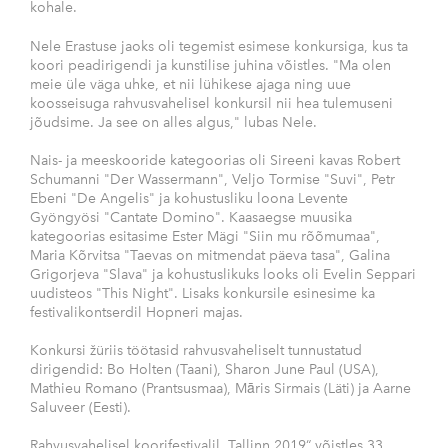
kohale.
Nele Erastuse jaoks oli tegemist esimese konkursiga, kus ta
koori peadirigendi ja kunstilise juhina võistles. "Ma olen
meie üle väga uhke, et nii lühikese ajaga ning uue
koosseisuga rahvusvahelisel konkursil nii hea tulemuseni
jõudsime. Ja see on alles algus," lubas Nele.
Nais- ja meeskooride kategoorias oli Sireeni kavas Robert
Schumanni "Der Wassermann", Veljo Tormise "Suvi", Petr
Ebeni "De Angelis" ja kohustusliku loona Levente
Gyöngyösi "Cantate Domino". Kaasaegse muusika
kategoorias esitasime Ester Mägi "Siin mu rõõmumaa",
Maria Kõrvitsa "Taevas on mitmendat päeva tasa", Galina
Grigorjeva "Slava" ja kohustuslikuks looks oli Evelin Seppari
uudisteos "This Night". Lisaks konkursile esinesime ka
festivalikontserdil Hopneri majas.
Konkursi žüriis töötasid rahvusvaheliselt tunnustatud
dirigendid: Bo Holten (Taani), Sharon June Paul (USA),
Mathieu Romano (Prantsusmaa), Māris Sirmais (Läti) ja Aarne
Saluveer (Eesti).
Rahvusvahelisel koorifestivalil „Tallinn 2019“ võistles 33